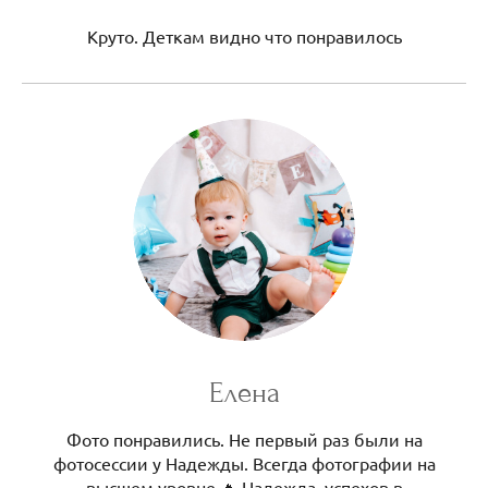
Круто. Деткам видно что понравилось
Елена
Фото понравились. Не первый раз были на
фотосессии у Надежды. Всегда фотографии на
высшем уровне 🔥 Надежда, успехов в