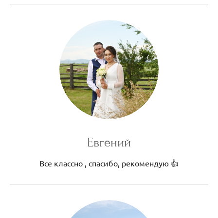
Евгений
Все классно , спасибо, рекомендую 👍