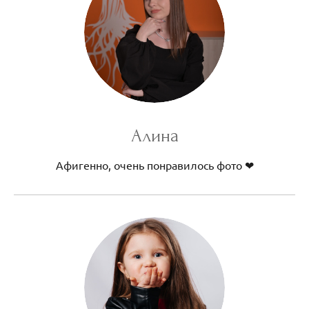
Алина
Афигенно, очень понравилось фото ❤