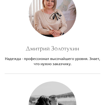
Дмитрий Золотухин
Надежда - профессионал высочайшего уровня. Знает,
что нужно заказчику.