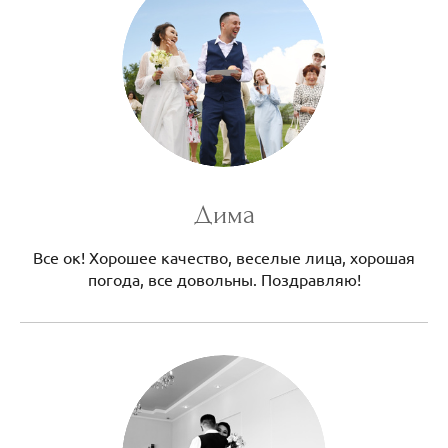
Дима
Все ок! Хорошее качество, веселые лица, хорошая
погода, все довольны. Поздравляю!